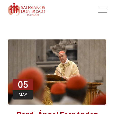
05
MAY