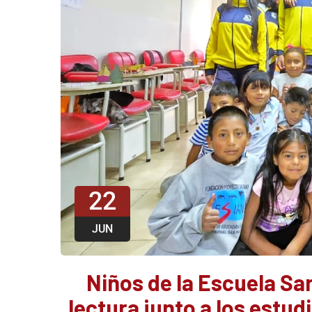
22
JUN
Niños de la Escuela San
lectura junto a los estud