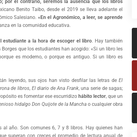
 por el contrario, seremos la ausencia que los libros
exicano Benito Taibo, desde el 2019 se lleva adelante el
nómico Salesiano.
«En el Agronómico, a leer, se aprende
fianza en la comunidad educativa.
l estudiante a la hora de escoger el libro
. Hay también
Borges que los estudiantes han acogido: «Si un libro les
 porque es moderno, o porque es antiguo. Si un libro es
án leyendo, sus ojos han visto desfilar las letras de
El
rona de libros
,
El diario de Ana Frank
, una serie de sagas;
propósito es fomentar ese escurridizo
hábito lector
, que un
enioso hidalgo Don Quijote de la Mancha
o cualquier obra
s al año. Son comunes 6, 7 y 8 libros. Hay quienes han
rque superan con creces el promedio de lectura anual de