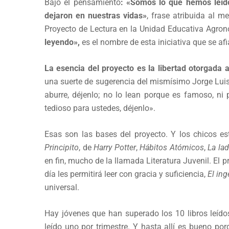
Bajo el pensamiento
:
«Somos lo que hemos leído;
dejaron en nuestras vidas»
, frase atribuida al m
Proyecto de Lectura en la Unidad Educativa Agro
leyendo»,
es el nombre de esta iniciativa que se a
La
esencia del proyecto es la libertad otorgada a
una suerte de sugerencia del mismísimo Jorge Luis 
aburre, déjenlo; no lo lean porque es famoso, ni
tedioso para ustedes, déjenlo».
Esas son las bases del proyecto. Y los chicos est
Principito
, de
Harry Potter
,
Hábitos Atómicos
,
La lad
en fin, mucho de la llamada Literatura Juvenil. El 
día les permitirá leer con gracia y suficiencia,
El
ing
universal.
Hay jóvenes que han superado los 10 libros leído
leído uno por trimestre. Y hasta allí es bueno po