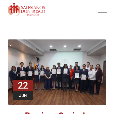
22
JUN