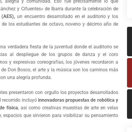
ro, alegría y comunidad. Eso fue precisamente lo que
ánchez y Cifuentes» de Ibarra durante la celebración de
 (AES),
un encuentro desarrollado en el auditorio y los
iva de los estudiantes de octavo, noveno y décimo año de
na verdadera fiesta de la juventud donde el auditorio se
acias al despliegue de los grupos de danza y el coro
onos y expresivas coreografías, los jóvenes recordaron a
o de Don Bosco, el arte y la música son los caminos más
con una alegría profunda.
ntes presentaron con orgullo los proyectos desarrollados
l recorrido incluyó
innovadoras propuestas de robótica y
e física
, así como creativas muestras de arte en velas
, espacios que sirvieron para visibilizar su pensamiento