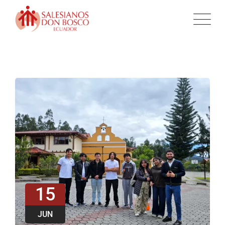
15
JUN