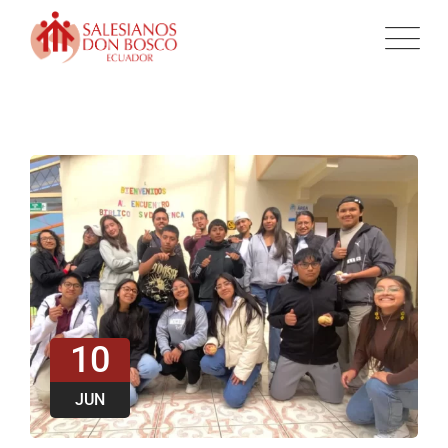
10
JUN