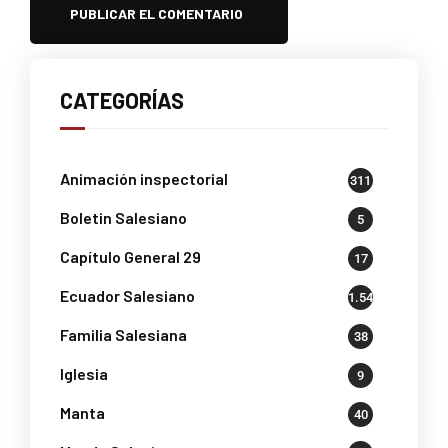
CATEGORÍAS
Animación inspectorial
311
Boletin Salesiano
5
Capítulo General 29
17
Ecuador Salesiano
1.541
Familia Salesiana
38
Iglesia
9
Manta
40