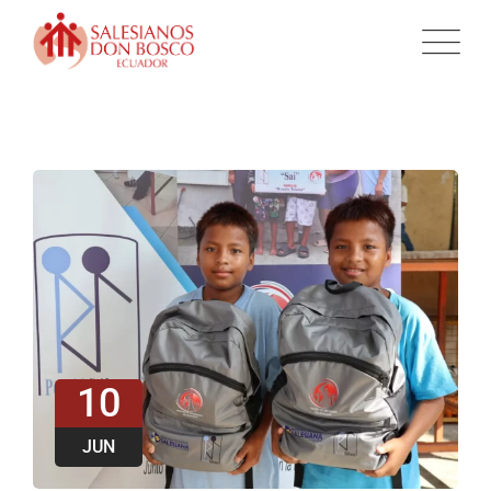
10
JUN