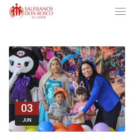
03
JUN