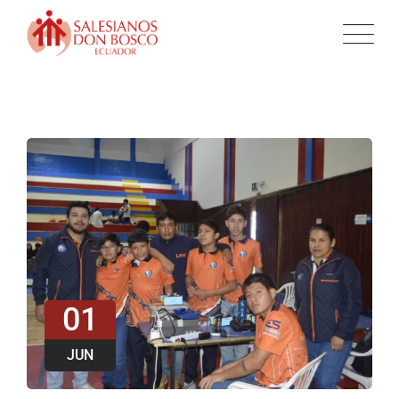
01
JUN