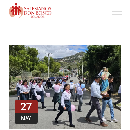
27
MAY