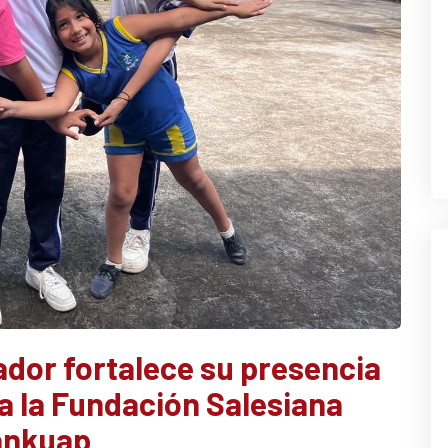
dor fortalece su presencia
a la Fundación Salesiana
ankuap