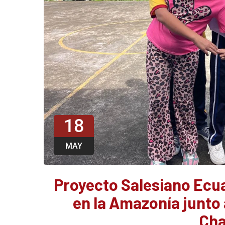
18
MAY
Proyecto Salesiano Ecua
en la Amazonía junto 
Ch