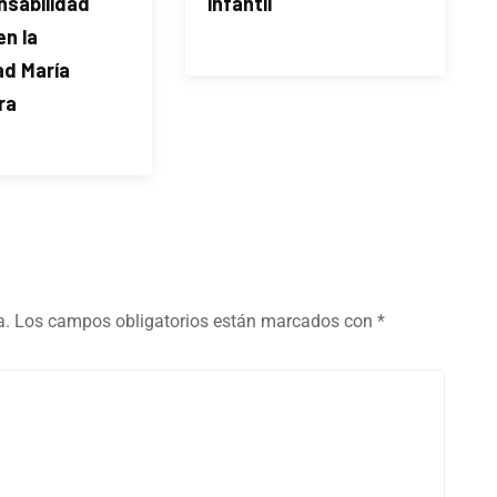
nsabilidad
infantil
en la
d María
ra
a.
Los campos obligatorios están marcados con
*