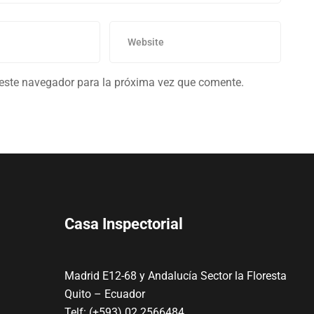
 este navegador para la próxima vez que comente.
Casa Inspectorial
Madrid E12-68 y Andalucía Sector la Floresta
Quito – Ecuador
Telf: (+593) 02 2566484