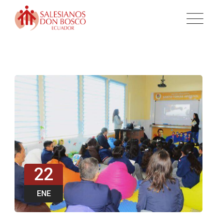
22
ENE