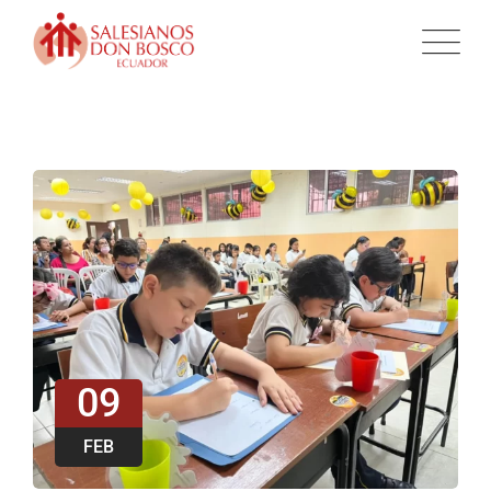
09
FEB