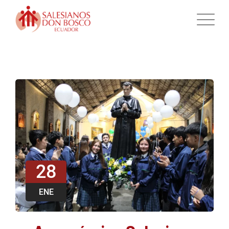
28
ENE