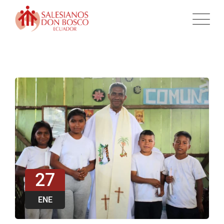
27
ENE