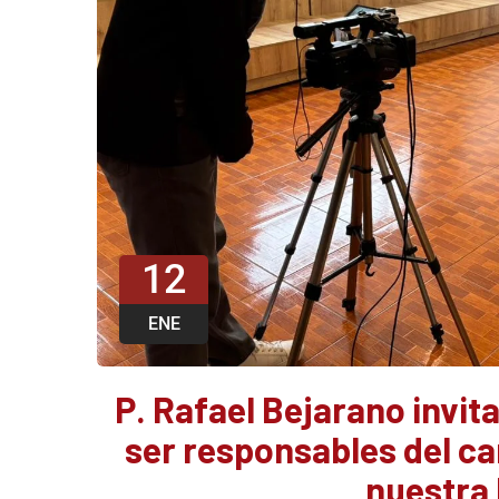
12
ENE
P. Rafael Bejarano invita
ser responsables del cam
nuestra 