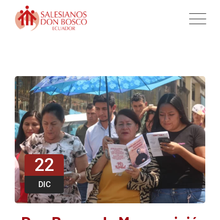
22
DIC