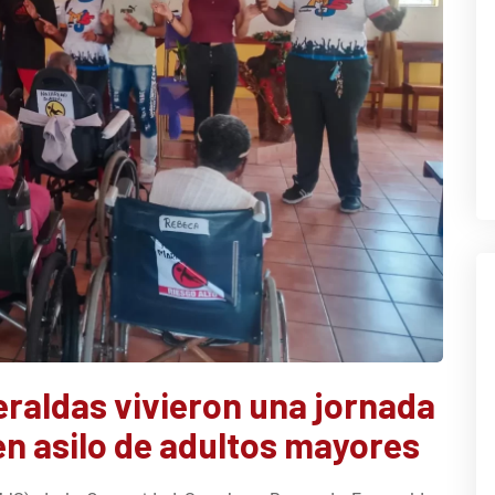
raldas vivieron una jornada
en asilo de adultos mayores