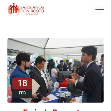
18
FEB