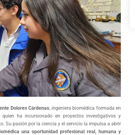
ente Dolores Cárdenas
, ingeniera biomédica formada en
, quien ha incursionado en proyectos investigativos y
Su pasión por la ciencia y el servicio la impulsa a abrir
iomédica una oportunidad profesional real, humana y