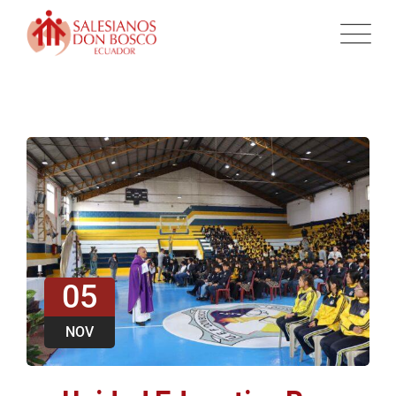
05
NOV