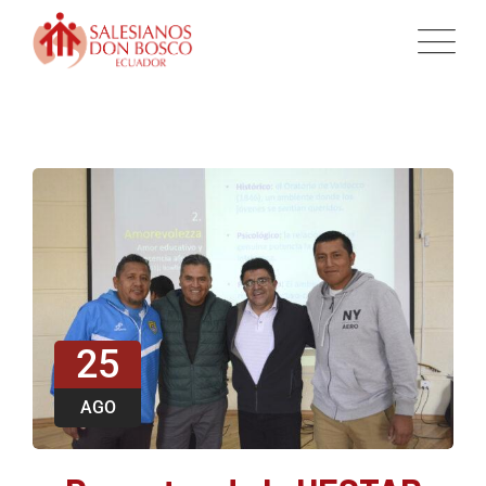
25
AGO