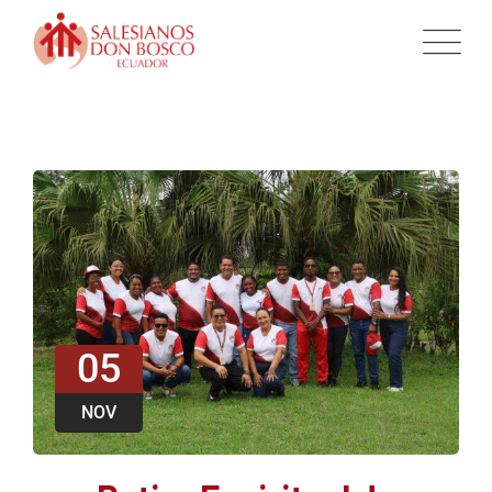
05
NOV