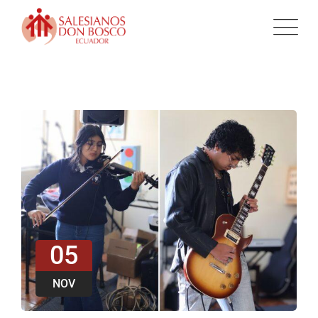
05
NOV