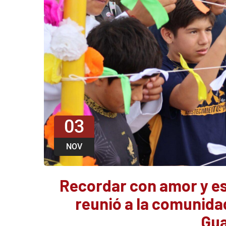
03
NOV
Recordar con amor y es
reunió a la comunida
Gua