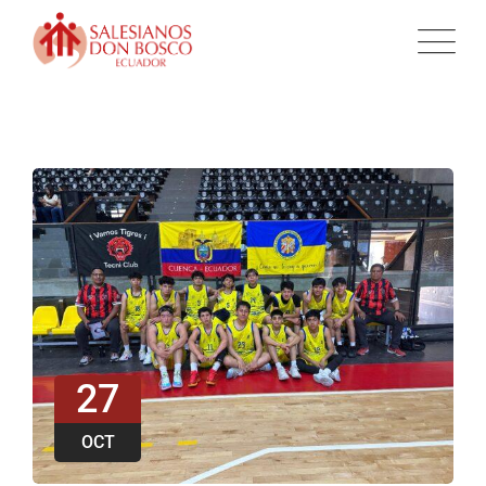
27
OCT