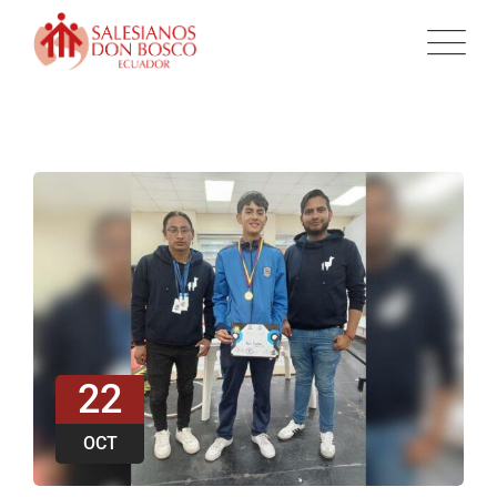
22
OCT