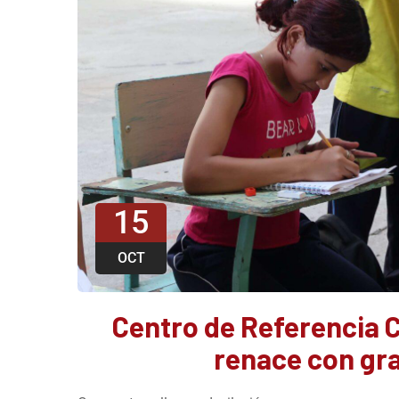
15
OCT
Centro de Referencia C
renace con gra