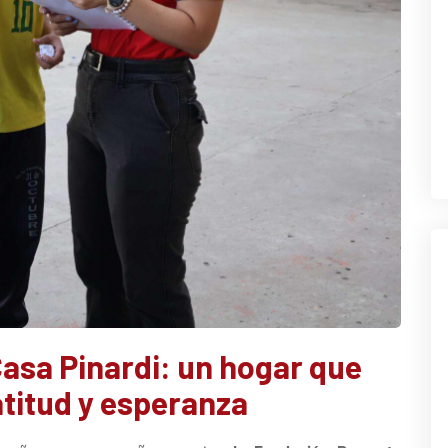
asa Pinardi: un hogar que
titud y esperanza