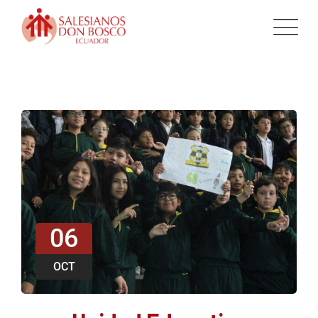
06
OCT