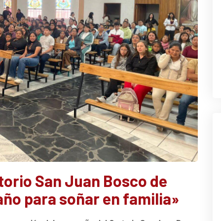
torio San Juan Bosco de
ño para soñar en familia»