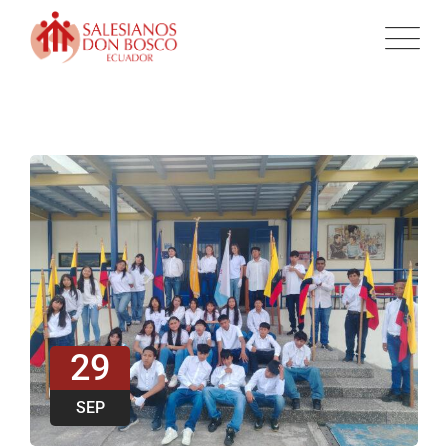
29
SEP