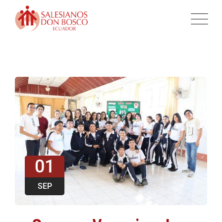
01
SEP