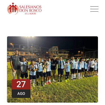
27
AGO