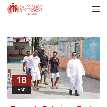
18
AGO