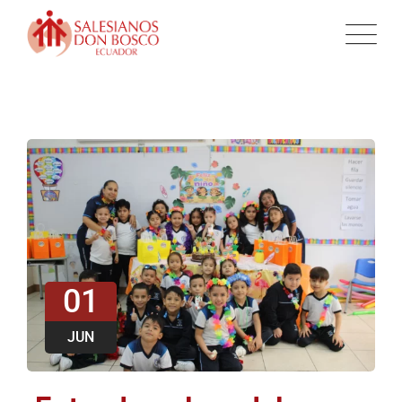
01
JUN