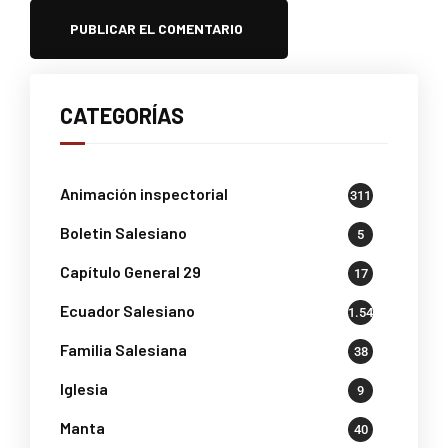
CATEGORÍAS
Animación inspectorial
311
Boletin Salesiano
5
Capítulo General 29
17
Ecuador Salesiano
1.541
Familia Salesiana
38
Iglesia
9
Manta
40