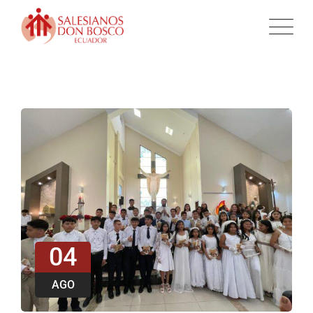
04
AGO