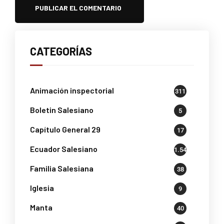
CATEGORÍAS
Animación inspectorial
311
Boletin Salesiano
5
Capítulo General 29
17
Ecuador Salesiano
1.541
Familia Salesiana
38
Iglesia
9
Manta
40