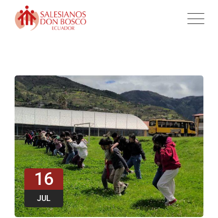
16
JUL