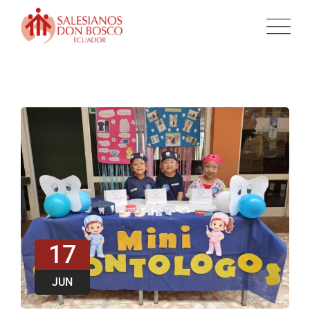
17
JUN