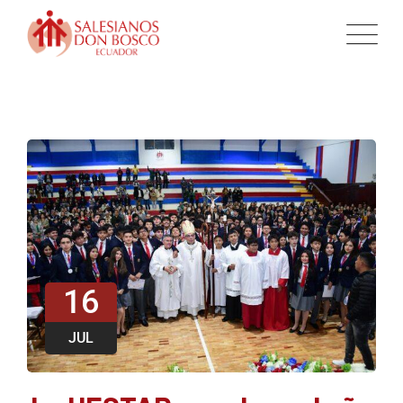
16
JUL