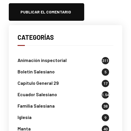
CATEGORÍAS
Animación inspectorial
311
Boletin Salesiano
5
Capítulo General 29
17
Ecuador Salesiano
1.541
Familia Salesiana
38
Iglesia
9
Manta
40