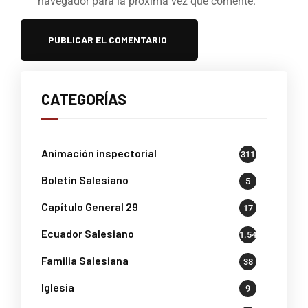
navegador para la próxima vez que comente.
CATEGORÍAS
Animación inspectorial
311
Boletin Salesiano
5
Capítulo General 29
17
Ecuador Salesiano
1.541
Familia Salesiana
38
Iglesia
9