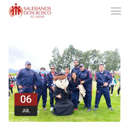
06
JUL