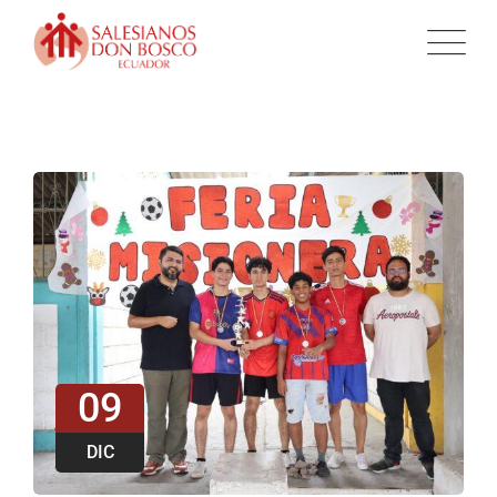
09
DIC