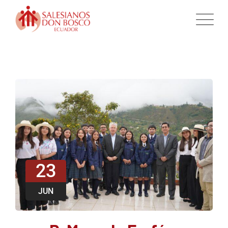
23
JUN