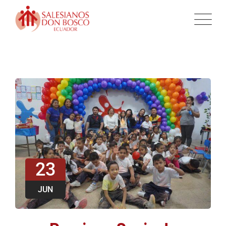
23
JUN