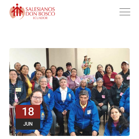
18
JUN