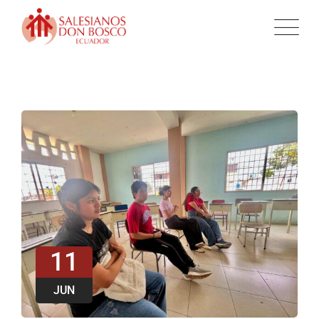
11
JUN