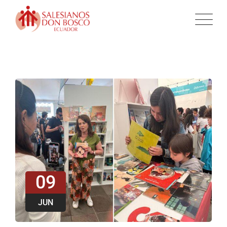
09
JUN