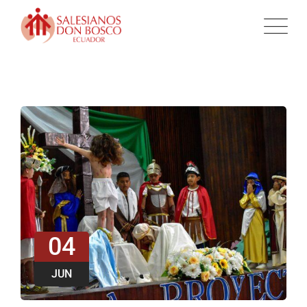
04
JUN