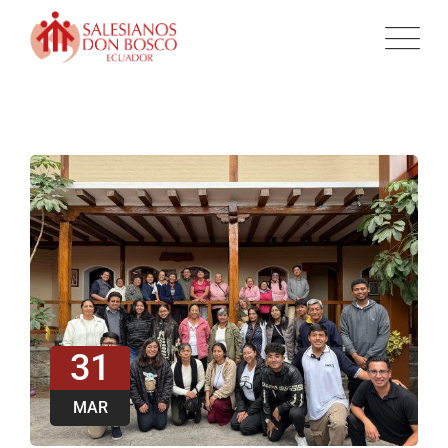
31
MAR